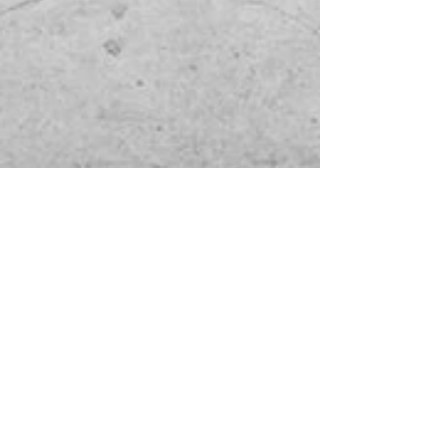
® MARX City Investor GmbH & Co. KG
UNTERNEHMEN
PORTFOLIO
>
ÜBER UNS
>
PROJEKTENTWICKLUNG
> GESCHÄFTSFÜHRUNG
>
WOHN- & GESCHÄFTSHÄUSER
>
FIRMENSIT
Z
>
WOHNEN
>
JOBS / KARRIERE
>
GEWERBEOBJEKTE
>
KONTAKT
>
HOTELS