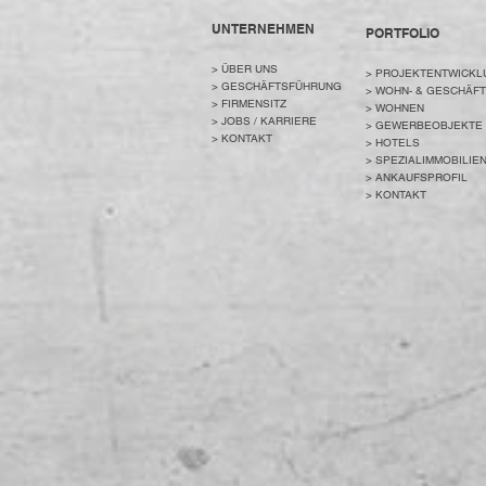
UNTERNEHMEN
PORTFOLIO
>
ÜBER UNS
>
PROJEKTENTWICKL
> GESCHÄFTSFÜHRUNG
>
WOHN- & GESCHÄF
>
FIRMENSIT
Z
>
WOHNEN
>
JOBS / KARRIERE
>
GEWERBEOBJEKTE
>
KONTAKT
>
HOTELS
>
SPEZIALIMMOBILIE
>
ANKAUFSPROFIL
>
KONTAKT